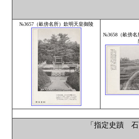
№3657（畝傍名所）欽明天皇御陵
№3658（畝傍
「指定史蹟 