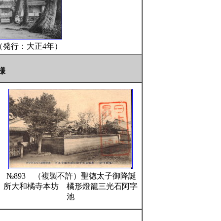
（発行：大正4年）
様
№893 （複製不許）聖徳太子御降誕
所大和橘寺本坊 橘形燈籠三光石阿字
池