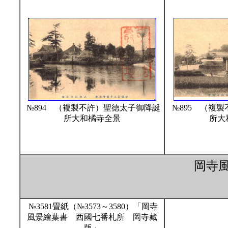
№894 （複製不許）聖徳太子御降誕
№895 （複
所大和橘寺全景
所大
岡寺
№3581畳紙（№3573～3580）「岡寺
風景繪葉書 西國七番札所 岡寺藏
版」