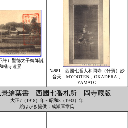
製不許）聖徳太子御降誕
和橘寺遠景
№881 西國七番大和岡寺（什寶）妙
音天 MYOOTEN，OKADERA，
YAMATO
風景繪葉書 西國七番札所 岡寺藏版
大正7（1918）年～昭和8（1933）年
絵はがき提供：成瀬匡章氏