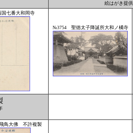
絵はがき提
 西国七番大和岡寺
№3754 聖徳太子降誕所大和ノ橘寺
製
年
和飛鳥大佛 不許複製