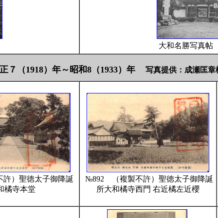
）
大和名勝写真帖
正７（1918）年～昭和8（1933）年
写真提供：成瀬匡章
製不許）聖徳太子御降誕
№892 （複製不許）聖徳太子御降誕
和橘寺本堂
所大和橘寺西門 右近橘左近櫻