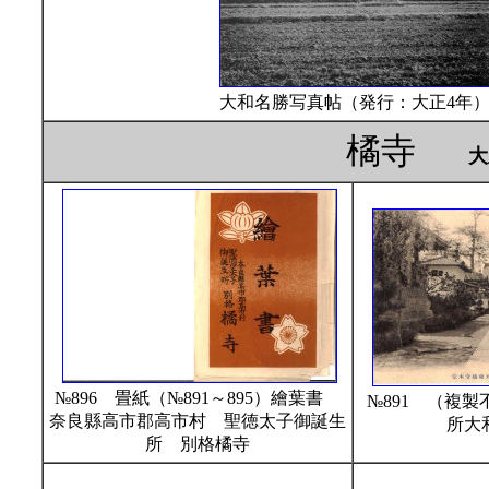
大和名勝写真帖（発行：大正4年
橘寺
大
№896 畳紙（№891～895）繪葉書
№891 （複
奈良縣高市郡高市村 聖徳太子御誕生
所大
所 別格橘寺