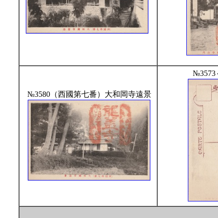
№357
№3580（西國第七番）大和岡寺遠景