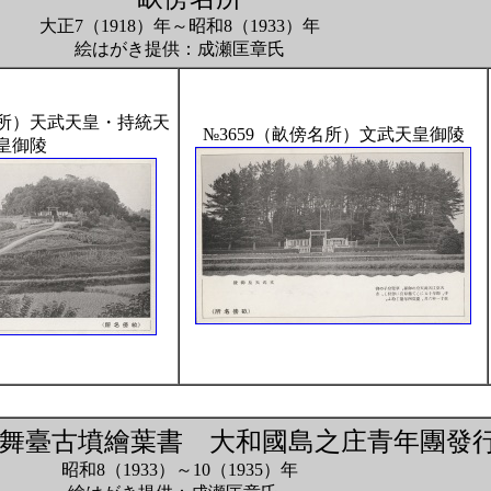
大正7（1918）年～昭和8（1933）年
絵はがき提供：成瀬匡章氏
名所）天武天皇・持統天
№3659（畝傍名所）文武天皇御陵
皇御陵
石舞臺古墳繪葉書 大和國島之庄青年團發
昭和8（1933）～10（1935）年