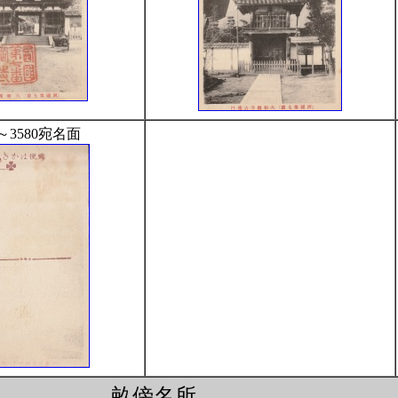
3～3580宛名面
畝傍名所