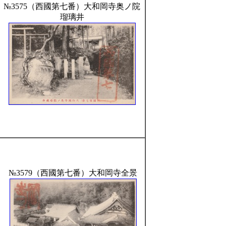
№3575（西國第七番）大和岡寺奥ノ院
瑠璃井
№3579（西國第七番）大和岡寺全景