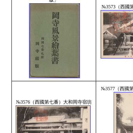
№3573（西
№3577（西
№3576（西國第七番）大和岡寺宿坊