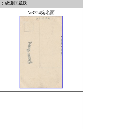
供：成瀬匡章氏
№3754宛名面