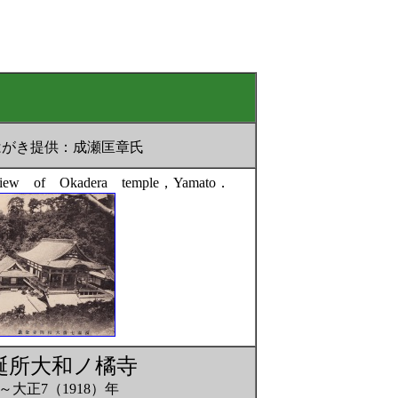
がき提供：成瀬匡章氏
f Okadera temple，Yamato．
誕所大和ノ橘寺
年～大正7（1918）年