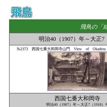
飛鳥の「
明治40（1907）年～
№2373 西国七番大和岡寺山門 View of Okadera t
西国七番大和岡寺
明治40（1907）年～大正7（1918）