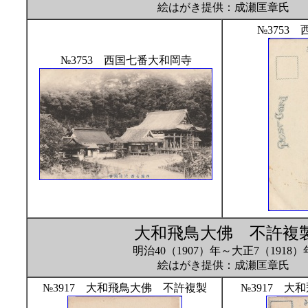
絵はがき提供：成瀬匡章氏
№3753
№3753 西国七番大和岡寺
大和飛鳥大佛 不許複
明治40（1907）年～大正7（1918）
絵はがき提供：成瀬匡章氏
№3917 大和飛鳥大佛 不許複製
№3917 大