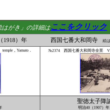
ここをクリック
絵はがき」の詳細は
大正7（1918）年 西国七番大和岡寺
絵は
emple，Yamato．
№2374 西国七番大和岡寺全景 View o
聖徳太子降
年
明治40（1907）