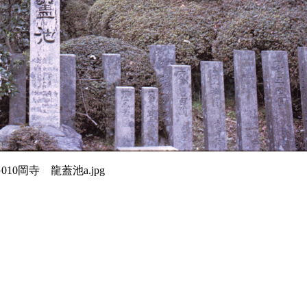
G010岡寺 龍蓋池a.jpg