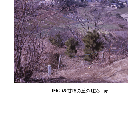
IMG028甘樫の丘の眺めa.jpg