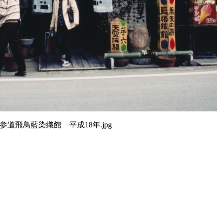
寺参道飛鳥藍染織館 平成18年.jpg