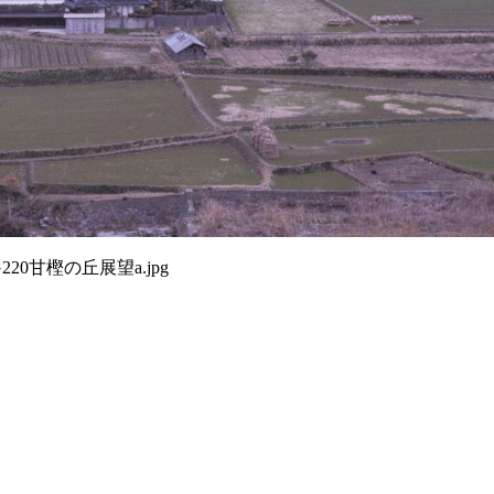
G220甘樫の丘展望a.jpg