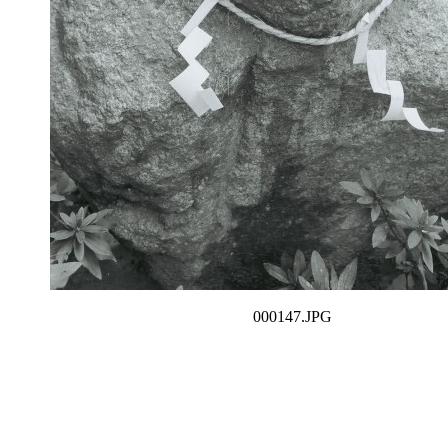
000147.JPG