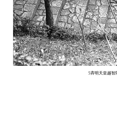
5斉明天皇越智岡