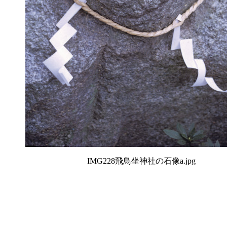
IMG228飛鳥坐神社の石像a.jpg