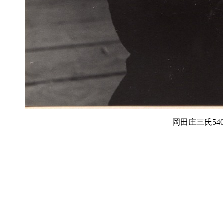
岡田庄三氏540飛