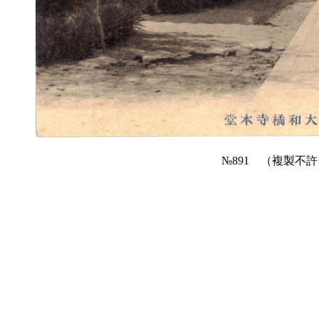
№891 （複製不