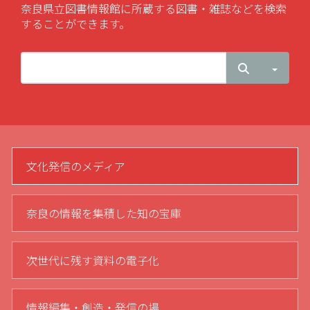
奈良県立図書情報館に所蔵する図書・雑誌などを検索
することができます。
検索
Toggl
文化発信のメディア
奈良の情報を集積した知の宝庫
次世代に残す資料の電子化
情報編集・創造・発信の場