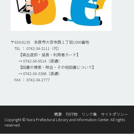
〒630-8135 奈良市大安寺西１丁目1000番地
TEL ： 0742-34-2111（代）
【貸出返却・延長・利用者カード】
→ 0742-34-5514（直通）
【図書の検索・照会・その他図書について】
→ 0742-34-3366（直通）
FAX ： 0742-34-2777
概要
刊行物
リンク集
サイトポリシー
Copyright © Nara Prefectural Library and Information Center. All rights
reserved.