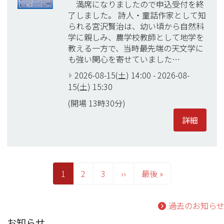
満席になりましたので申込受付を終
了しました。 詩人・童話作家として知
られる宮沢賢治は、幼い頃から自然科
学に親しみ、農学校教師として地学を
教える一方で、当時最先端の天文学に
も強い関心を寄せていました…
2026-08-15(土) 14:00
-
2026-08-
15(土) 15:30
(開場 13時30分)
詳細
ペ
ー
カ
1
Page
2
Page
3
次
››
最
最後 »
ジ
レ
ペ
終
送
り
ン
ー
ペ
過去のお知ら
ト
ジ
ー
ペ
ジ
お知らせ