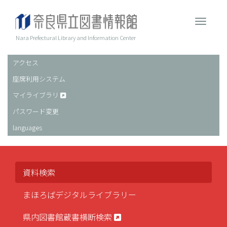
メ
イ
Toggle 
ン
コ
Nara Prefectural Library and Information Center
ン
テ
アクセス
ヘ
ン
座席利用システム
ッ
ツ
に
ダ
マイライブラリ
移
ー
パスワード変更
動
languages
資料検索
まほろばデジタルライブラリー
県内図書館蔵書横断検索