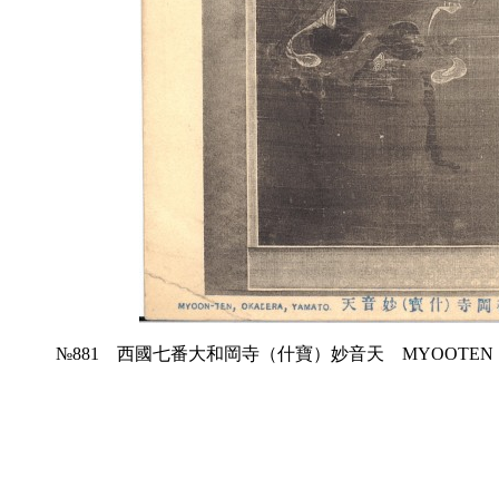
№881 西國七番大和岡寺（什寶）妙音天 MYOOTEN，OK