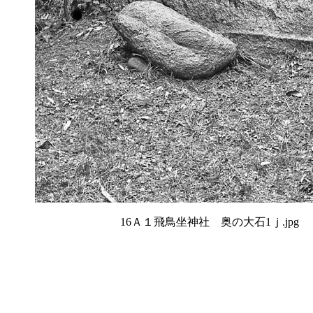
16Ａ１飛鳥坐神社 奥の大石1ｊ.jpg