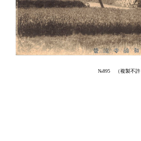
№895 （複製不