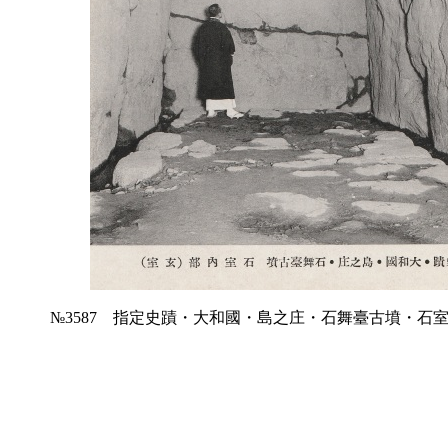
№3587 指定史蹟・大和國・島之庄・石舞臺古墳・石室内