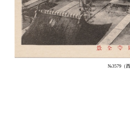
№3579（