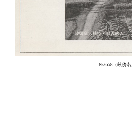
№3658（畝傍