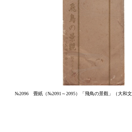
№2096 畳紙（№2091～2095）「飛鳥の景觀」（大和文化