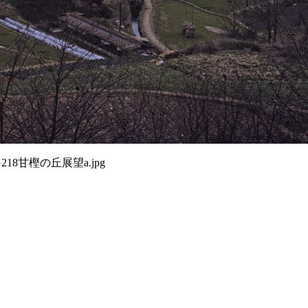
G218甘樫の丘展望a.jpg