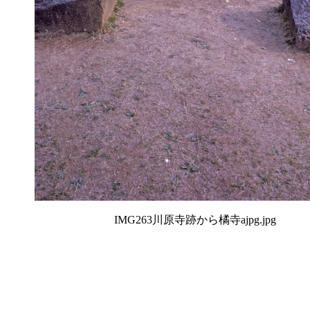
IMG263川原寺跡から橘寺ajpg.jpg