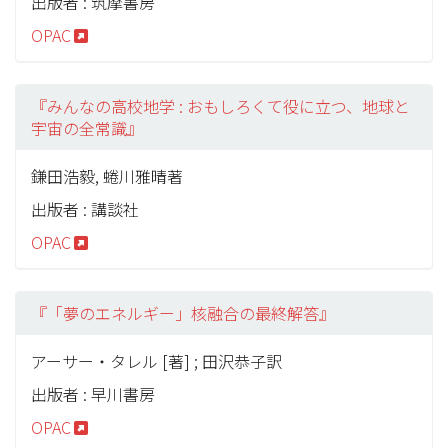
出版者 : 筑摩書房
OPAC
『みんなの高校地学 : おもしろくて役に立つ、地球と
宇宙の全常識』
鎌田浩毅, 蜷川雅晴著
出版者 : 講談社
OPAC
『「夢のエネルギー」核融合の最終解答』
アーサー・タレル [著] ; 田沢恭子訳
出版者 : 早川書房
OPAC