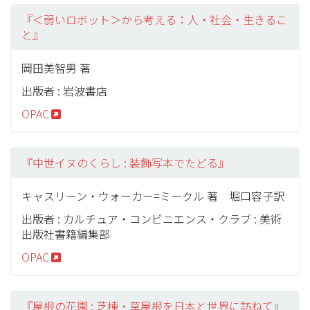
『＜弱いロボット＞から考える：人・社会・生きるこ
と』
岡田美智男 著
出版者 : 岩波書店
OPAC
『中世イヌのくらし : 装飾写本でたどる』
キャスリーン・ウォーカー=ミークル 著 堀口容子訳
出版者 : カルチュア・コンビニエンス・クラブ : 美術
出版社書籍編集部
OPAC
『屋根の花園 : 芝棟・草屋根を日本と世界に訪ねて』