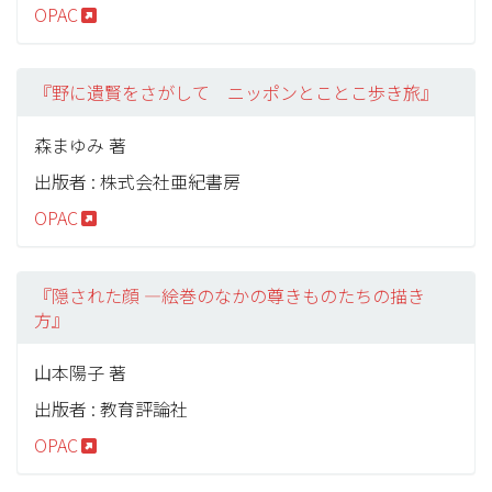
OPAC
『野に遺賢をさがして ニッポンとことこ歩き旅』
森まゆみ 著
出版者 : 株式会社亜紀書房
OPAC
『隠された顔 ―絵巻のなかの尊きものたちの描き
方』
山本陽子 著
出版者 : 教育評論社
OPAC