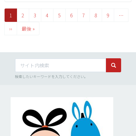
ペ
ー
カ
1
Page
2
Page
3
Page
4
Page
5
Page
6
Page
7
Page
8
Page
9
…
ジ
レ
送
り
次
››
ン
最
最後 »
ペ
ト
終
ー
ペ
ペ
ジ
ー
ー
ジ
ジ
サイト内検索
サイト内検
検索したいキーワードを入力してください。