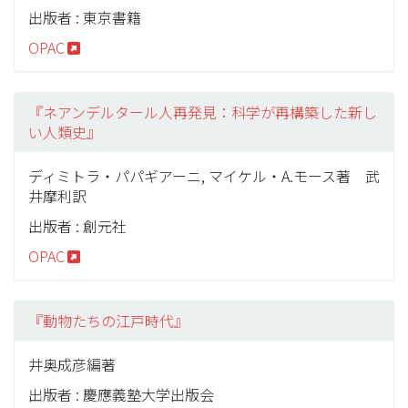
出版者 : 東京書籍
OPAC
『ネアンデルタール人再発見：科学が再構築した新し
い人類史』
ディミトラ・パパギアーニ, マイケル・A.モース著 武
井摩利訳
出版者 : 創元社
OPAC
『動物たちの江戸時代』
井奥成彦編著
出版者 : 慶應義塾大学出版会