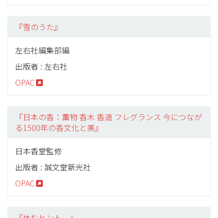
『雪のうた』
左右社編集部編
出版者 : 左右社
OPAC
『日本の香：薫物 香木 香道 フレグランス 今につなが
る1500年の香文化と美』
日本香堂監修
出版者 : 誠文堂新光社
OPAC
『休むヒント。』