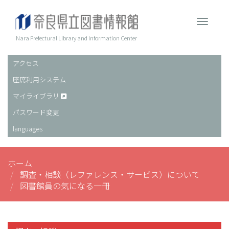
メ
イ
Toggle 
ン
コ
Nara Prefectural Library and Information Center
ン
テ
アクセス
ヘ
ン
座席利用システム
ッ
ツ
に
ダ
マイライブラリ
移
ー
パスワード変更
動
languages
ホーム
調査・相談（レファレンス・サービス）について
図書館員の気になる一冊