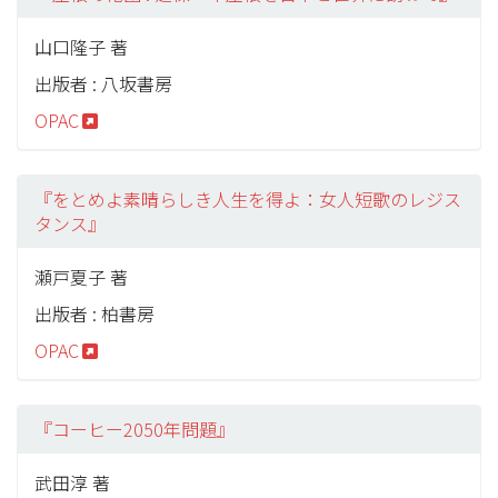
山口隆子 著
出版者 : 八坂書房
OPAC
『をとめよ素晴らしき人生を得よ：女人短歌のレジス
タンス』
瀬戸夏子 著
出版者 : 柏書房
OPAC
『コーヒー2050年問題』
武田淳 著