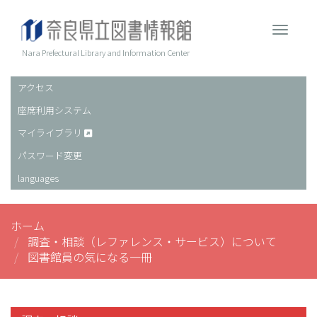
メ
イ
Toggle 
ン
コ
Nara Prefectural Library and Information Center
ン
テ
アクセス
ヘ
ン
座席利用システム
ッ
ツ
に
ダ
マイライブラリ
移
ー
パスワード変更
動
languages
ホーム
調査・相談（レファレンス・サービス）について
図書館員の気になる一冊