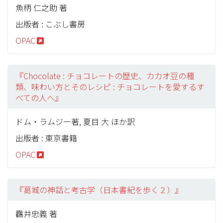
魚柄 仁之助 著
出版者 : こぶし書房
OPAC
『Chocolate : チョコレートの歴史、カカオ豆の種
類、味わい方とそのレシピ : チョコレートを愛するす
べての人へ』
ドム・ラムジー著, 夏目 大 ほか訳
出版者 : 東京書籍
OPAC
『葛城の神話と考古学（日本書紀を歩く２）』
靏井忠義 著