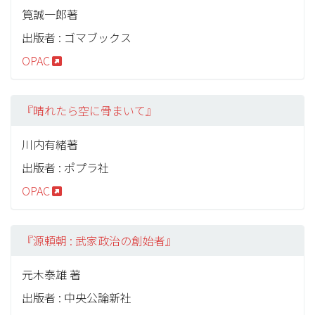
筧誠一郎著
出版者 : ゴマブックス
OPAC
『晴れたら空に骨まいて』
川内有緒著
出版者 : ポプラ社
OPAC
『源頼朝 : 武家政治の創始者』
元木泰雄 著
出版者 : 中央公論新社