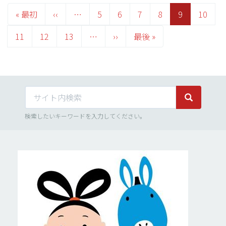
ペ
ー
先
« 最初
前
‹‹
…
Page
5
Page
6
Page
7
Page
8
カ
9
Page
10
ジ
頭
ペ
レ
送
り
Page
11
ペ
Page
12
ー
Page
13
…
次
››
最
最後 »
ン
ー
ジ
ペ
終
ト
ジ
ー
ペ
ペ
ジ
ー
ー
ジ
ジ
サイト内検索
サイト内検
検索したいキーワードを入力してください。