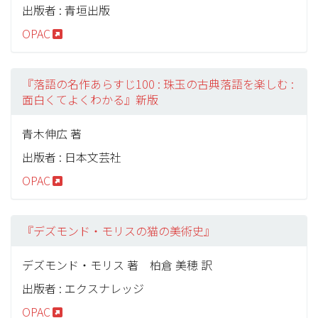
出版者 : 青垣出版
OPAC
『落語の名作あらすじ100 : 珠玉の古典落語を楽しむ :
面白くてよくわかる』新版
青木伸広 著
出版者 : 日本文芸社
OPAC
『デズモンド・モリスの猫の美術史』
デズモンド・モリス 著 柏倉 美穂 訳
出版者 : エクスナレッジ
OPAC