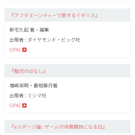
『アフタヌーンティーで旅するイギリス』
新宅久起 著・編集
出版者 : ダイヤモンド・ビッグ社
OPAC
『胎児のはなし』
増﨑英明・最相葉月著
出版者 : ミシマ社
OPAC
『eスポーツ論 : ゲームが体育競技になる日』