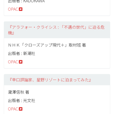
出版者 : KADOKAWA
OPAC
『アラフォー・クライシス : 「不遇の世代」に迫る危
機』
ＮＨＫ「クローズアップ現代＋」取材班 著
出版者 : 新潮社
OPAC
『辛口評論家、星野リゾートに泊まってみた』
瀧澤信秋 著
出版者 : 光文社
OPAC