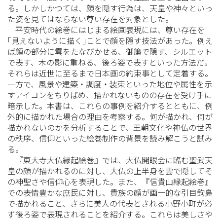
る。しかしかつては、顔を隠す行為は、天皇や神々といっ
た姿を見てはならない尊い存在を対象とした。
平安時代の絵巻にはじまる絵画表現には、尊い存在を
｢見えないように描く｣ことで顔を隠す技法があった。例え
ば顔の部分に雲をたなびかせる、御簾で隠す、シルエット
で表す、木の影に重ねる、後ろ姿で表すといった方法だ。
それらは近世に至るまで日本画の約束事として定着する。
一方で、風景や建築・調度・装束といった地位や属性を示
すアイコンをちりばめ、描かれないものの存在を受け手に
暗示した。本書は、これらの事例を紹介するとともに、例
外的に描かれた場合の理由を考察する。何が描かれ、何が
描かれないのかを分析することで、王朝文化や神仏の世界
の秩序、信仰といった絵巻制作の背景を読み解こうと試み
る。
『東大寺大仏縁起絵巻』では、大仏開眼会に臨む聖武天
皇の顔が描かれるのに対し、大仏の上半身を雲で隠してそ
の神聖さや信仰心を表現した。また、『信貴山縁起絵巻』
での表情豊かな庶民に対し、貴族の顔が画一的な引目鉤鼻
で描かれること、さらに美人の代表とされる小野小町が必
ず後ろ姿で表現されることを紹介する。これらは美しさや