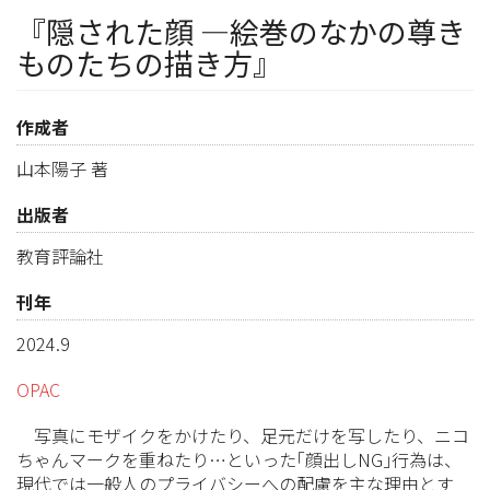
『隠された顔 ―絵巻のなかの尊き
ものたちの描き方』
作成者
山本陽子 著
出版者
教育評論社
刊年
2024.9
OPAC
写真にモザイクをかけたり、足元だけを写したり、ニコ
ちゃんマークを重ねたり…といった｢顔出しNG｣行為は、
現代では一般人のプライバシーへの配慮を主な理由とす