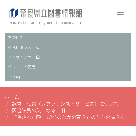
メ
イ
Toggle 
ン
コ
Nara Prefectural Library and Information Center
ン
テ
アクセス
ヘ
ン
座席利用システム
ッ
ツ
に
ダ
マイライブラリ
移
ー
パスワード変更
動
languages
ホーム
調査・相談（レファレンス・サービス）について
図書館員の気になる一冊
『隠された顔 ―絵巻のなかの尊きものたちの描き方』