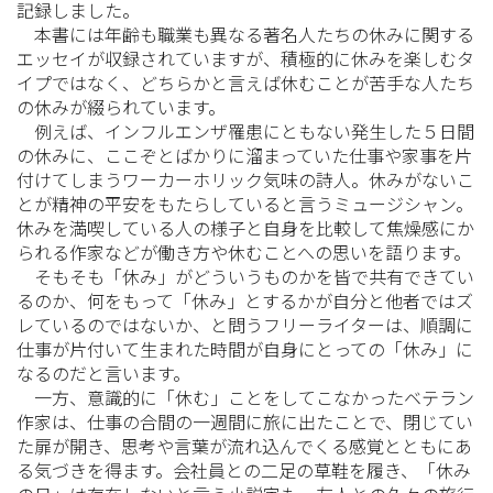
記録しました。
本書には年齢も職業も異なる著名人たちの休みに関する
エッセイが収録されていますが、積極的に休みを楽しむタ
イプではなく、どちらかと言えば休むことが苦手な人たち
の休みが綴られています。
例えば、インフルエンザ罹患にともない発生した５日間
の休みに、ここぞとばかりに溜まっていた仕事や家事を片
付けてしまうワーカーホリック気味の詩人。休みがないこ
とが精神の平安をもたらしていると言うミュージシャン。
休みを満喫している人の様子と自身を比較して焦燥感にか
られる作家などが働き方や休むことへの思いを語ります。
そもそも「休み」がどういうものかを皆で共有できてい
るのか、何をもって「休み」とするかが自分と他者ではズ
レているのではないか、と問うフリーライターは、順調に
仕事が片付いて生まれた時間が自身にとっての「休み」に
なるのだと言います。
一方、意識的に「休む」ことをしてこなかったベテラン
作家は、仕事の合間の一週間に旅に出たことで、閉じてい
た扉が開き、思考や言葉が流れ込んでくる感覚とともにあ
る気づきを得ます。会社員との二足の草鞋を履き、「休み