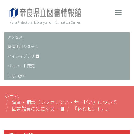
メ
イ
Toggle 
ン
コ
Nara Prefectural Library and Information Center
ン
テ
アクセス
ヘ
ン
座席利用システム
ッ
ツ
に
ダ
マイライブラリ
移
ー
パスワード変更
動
languages
ホーム
調査・相談（レファレンス・サービス）について
図書館員の気になる一冊
『休むヒント。』