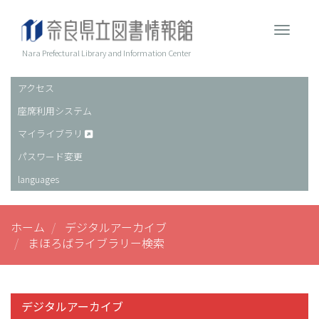
メ
イ
Toggle 
ン
コ
Nara Prefectural Library and Information Center
ン
テ
アクセス
ヘ
ン
座席利用システム
ッ
ツ
に
ダ
マイライブラリ
移
ー
パスワード変更
動
languages
ホーム
デジタルアーカイブ
まほろばライブラリー検索
デジタルアーカイブ