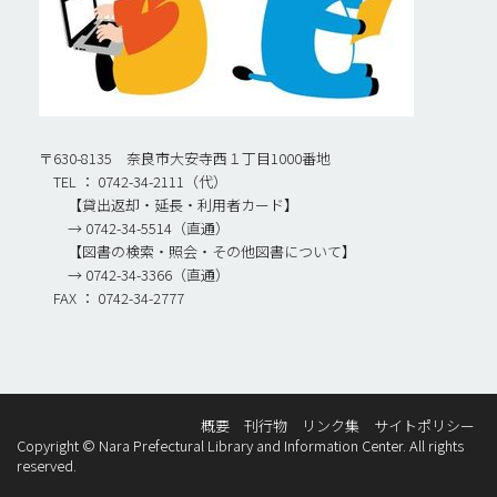
〒630-8135 奈良市大安寺西１丁目1000番地
TEL ： 0742-34-2111（代）
【貸出返却・延長・利用者カード】
→ 0742-34-5514（直通）
【図書の検索・照会・その他図書について】
→ 0742-34-3366（直通）
FAX ： 0742-34-2777
概要
刊行物
リンク集
サイトポリシー
Copyright © Nara Prefectural Library and Information Center. All rights
reserved.