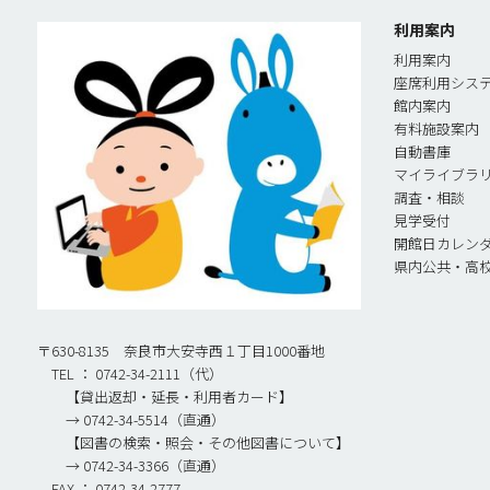
利用案内
利用案内
座席利用シス
館内案内
有料施設案内
自動書庫
マイライブラ
調査・相談
見学受付
開館日カレン
県内公共・高
〒630-8135 奈良市大安寺西１丁目1000番地
TEL ： 0742-34-2111（代）
【貸出返却・延長・利用者カード】
→ 0742-34-5514（直通）
【図書の検索・照会・その他図書について】
→ 0742-34-3366（直通）
FAX ： 0742-34-2777