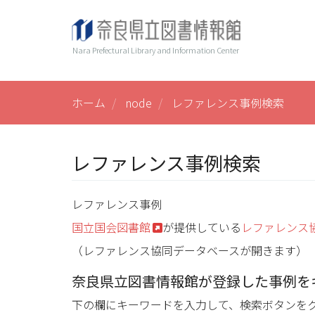
メ
ヘ
Main
イ
ン
ッ
navi
Nara Prefectural Library and Information Center
コ
ダ
ン
ー
テ
ン
ホーム
node
レファレンス事例検索
ツ
に
移
レファレンス事例検索
動
レファレンス事例
国立国会図書館
が提供している
レファレンス
（レファレンス協同データベースが開きます）
奈良県立図書情報館が登録した事例を
下の欄にキーワードを入力して、検索ボタンを