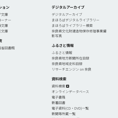
ション
デジタルアーカイブ
ゲ文庫
デジタルアーカイブ
コーナー
まほろばデジタルライブラリー
験文庫
まほろばライブラリー検索
災文庫
奈良県文化財建造物保存修理事業撮
影写真
流
ふるさと情報
西省図書館
ふるさと情報
奈良県地方新聞所在目録
奈良県地域史料目録
リサーチエンジン on 奈良
資料検索
資料検索
オンラインデータベース
電子書簎
新着図書
電子資料(CD・DVD)一覧
新聞等所蔵一覧