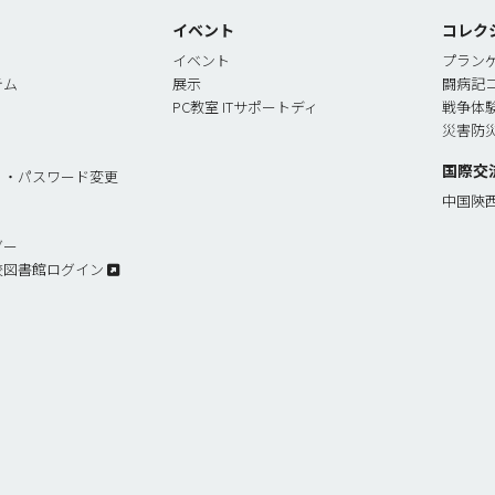
イベント
コレク
イベント
プラン
テム
展示
闘病記
PC教室 ITサポートディ
戦争体
災害防
国際交
リ・パスワード変更
中国陝
ダー
校図書館ログイン