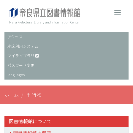
メ
イ
Toggle 
ン
コ
Nara Prefectural Library and Information Center
ン
テ
アクセス
ヘ
ン
座席利用システム
ッ
ツ
に
ダ
マイライブラリ
移
ー
パスワード変更
動
languages
ホーム
刊行物
図書情報館について