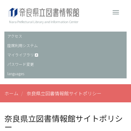
メ
イ
Toggle 
ン
コ
Nara Prefectural Library and Information Center
ン
テ
アクセス
ヘ
ン
座席利用システム
ッ
ツ
に
ダ
マイライブラリ
移
ー
パスワード変更
動
languages
ホーム
奈良県立図書情報館サイトポリシー
奈良県立図書情報館サイトポリシ
ー