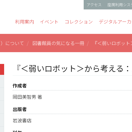
アクセス
座席利用シス
gation
利用案内
イベント
コレクション
デジタルアーカ
ス）について
図書館員の気になる一冊
『＜弱いロボット
『＜弱いロボット＞から考える：
作成者
岡田美智男 著
出版者
岩波書店