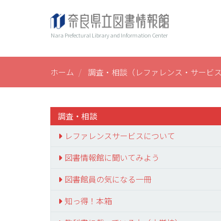
メ
ヘ
Main
イ
ン
ッ
navi
Nara Prefectural Library and Information Center
コ
ダ
ン
ー
テ
ン
ホーム
調査・相談（レファレンス・サービ
ツ
に
移
動
調査・相談
レファレンスサービスについて
図書情報館に聞いてみよう
図書館員の気になる一冊
知っ得！本箱