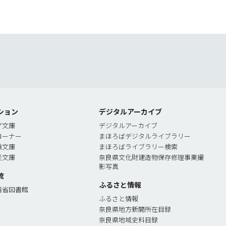
索
ション
デジタルアーカイブ
ゲ文庫
デジタルアーカイブ
コーナー
まほろばデジタルライブラリー
験文庫
まほろばライブラリー検索
災文庫
奈良県文化財建造物保存修理事業撮
影写真
流
ふるさと情報
西省図書館
ふるさと情報
奈良県地方新聞所在目録
奈良県地域史料目録