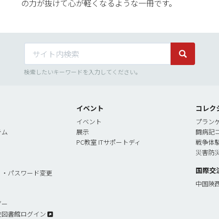
の力が抜けて心が軽くなるような一冊です。
サイト内検索
サイト内検
検索したいキーワードを入力してください。
イベント
コレク
イベント
プラン
テム
展示
闘病記
PC教室 ITサポートディ
戦争体
災害防
国際交
リ・パスワード変更
中国陝
ダー
校図書館ログイン