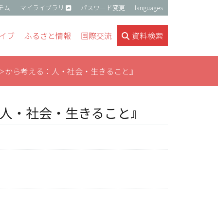
テム
マイライブラリ
パスワード変更
languages
イブ
ふるさと情報
国際交流
資料検索
＞から考える：人・社会・生きること』
人・社会・生きること』