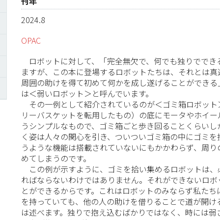
刊年
2024.8
OPAC
ロボットに対して、「完全無欠で、何でも独りででき
ますが、この本に登場するロボットたちは、それとは真
周囲の助けを得て初めて何かを成し遂げることができる
は＜弱いロボット＞と呼んでいます。
その一例として紹介されているのが＜ゴミ箱ロボット
リーバスケットを転用したもの）の底にモータやホイー
うシンプルなもので、ゴミ箱ごと歩き回ることくらいし
く姿は人々の関心を引き、ついついゴミ箱の中にゴミを
うような機能は搭載されていないにもかかわらず、周り
めてしまうのです。
この例が示すように、ゴミを拾い集めるロボットは、
ればならないわけではありません。それができないロボ
とができるからです。これはロボットのみならず私たち
を持っていても、他の人の助けを借りることで道が開け
は述べます。独りで抱え込むばかりではなく、時には弱