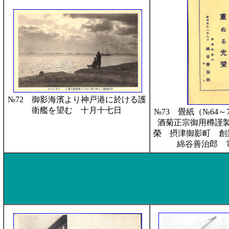
№72 御影海濱より神戸港に於ける護
衛艦を望む 十月十七日
№73 畳紙（№64
酒菊正宗御用樽謹
榮 摂津御影町 
綿谷善治郎 