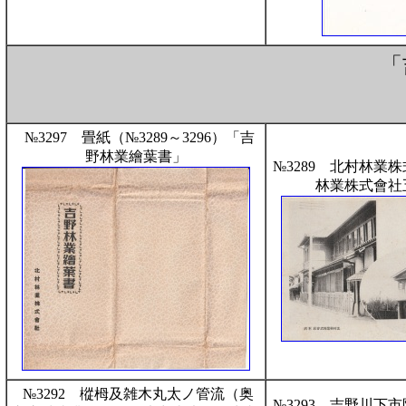
「
№3297 畳紙（№3289～3296）「吉
野林業繪葉書」
№3289 北村林業
林業株式會社
№3292 樅栂及雑木丸太ノ管流（奥
№3293 吉野川下