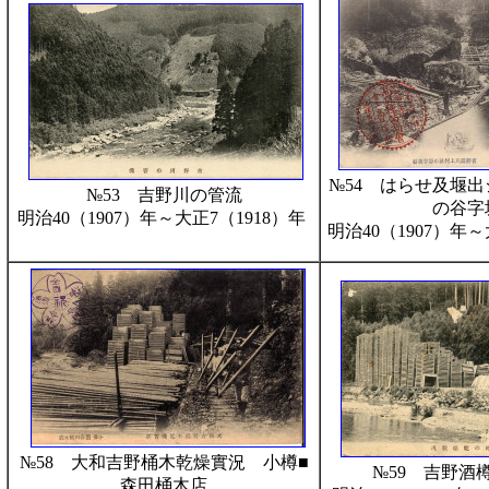
№54 はらせ及堰
№53 吉野川の管流
の谷字
明治40（1907）年～大正7（1918）年
明治40（1907）年
№58 大和吉野桶木乾燥實況 小樽■
№59 吉野酒
森田桶木店