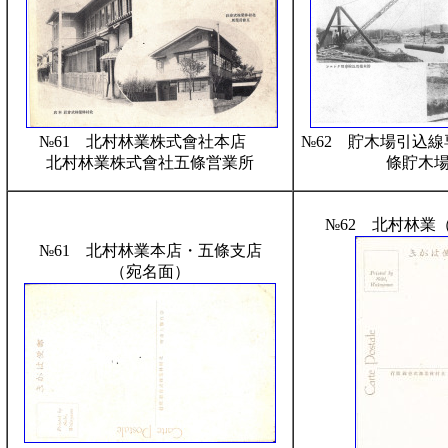
№61 北村林業株式會社本店
№62 貯木場引込
北村林業株式會社五條営業所
條貯木
№62 北村林業
№61 北村林業本店・五條支店
（宛名面）