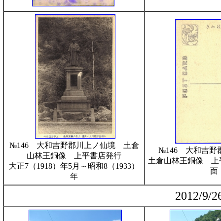
№146 大和吉野郡川上ノ仙境 土倉
№146 大和吉
山林王銅像 上平書店発行
土倉山林王銅像 上
大正7（1918）年5月～昭和8（1933）
面
年
2012/