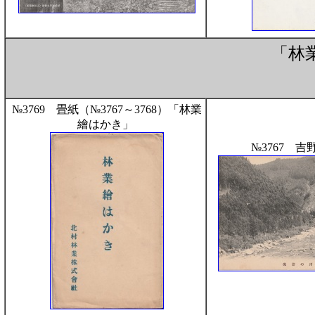
「林
№3769 畳紙（№3767～3768）「林業
繪はかき」
№3767 