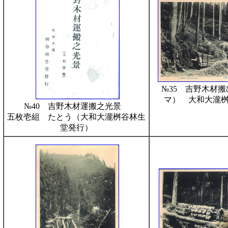
№35 吉野木材
マ） 大和大瀧
№40 吉野木材運搬之光景
五枚壱組 たとう（大和大瀧桝谷林生
堂発行）