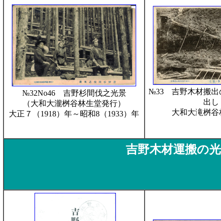
№33 吉野木材搬
№32No46 吉野杉間伐之光景
出
（大和大瀧桝谷林生堂発行）
大和大滝桝谷
大正７（1918）年～昭和8（1933）年
吉野木材運搬の光