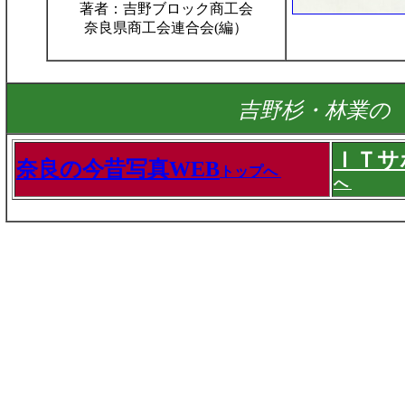
著者：吉野ブロック商工会
奈良県商工会連合会(編）
吉野杉・林業の
ＩＴサ
奈良の今昔写真WEB
トップへ
へ