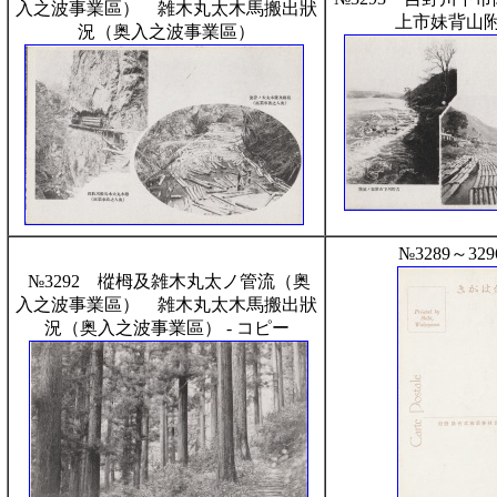
入之波事業區） 雑木丸太木馬搬出狀
上市妹背山
況（奥入之波事業區）
№3289～32
№3292 樅栂及雑木丸太ノ管流（奥
入之波事業區） 雑木丸太木馬搬出狀
況（奥入之波事業區） - コピー