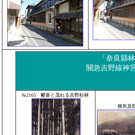
「奈良縣林
關急吉野線神
№2165 鬱蒼と茂れる吉野杉林
務所及取