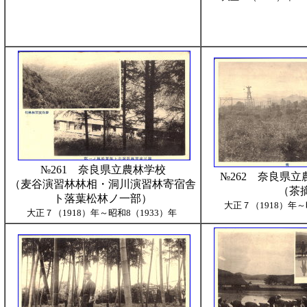
№261 奈良県立農林学校
№262 奈良県
（麦谷演習林林相・洞川演習林寄宿舎
（茶
ト落葉松林ノ一部）
大正７（1918）年～
大正７（1918）年～昭和8（1933）年