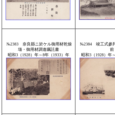
№2383 奈良縣ニ於ケル御用材乾燥
№2384 竣工式
塲・御用材調進嘱託書
前
昭和3（1928）年～8年（1933）年
昭和3（1928）年～