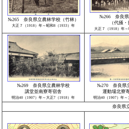
№266 奈良
№265 奈良県立農林学校（竹林）
（代掻・
大正７（1918）年～昭和8（1933）年
大正７（1918）年～
№269 奈良県立農林学校
№270 奈良
講堂並南寮寄宿舎
運動場北寮
明治40（1907）年～大正7（1918）年
明治40（1907）年～
奈良県