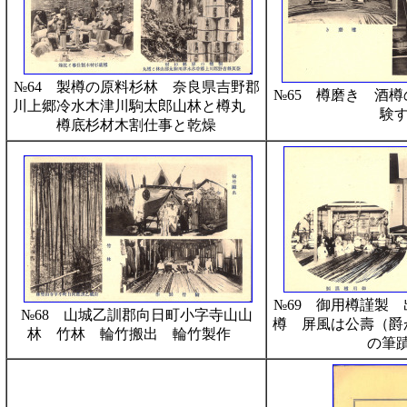
№64 製樽の原料杉林 奈良県吉野郡
№65 樽磨き 酒
川上郷冷水木津川駒太郎山林と樽丸
験
樽底杉材木割仕事と乾燥
№69 御用樽謹製
№68 山城乙訓郡向日町小字寺山山
樽 屏風は公壽（爵
林 竹林 輪竹搬出 輪竹製作
の筆