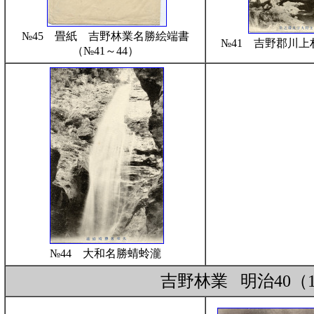
№45 畳紙 吉野林業名勝絵端書
№41 吉野郡川
（№41～44）
№44 大和名勝蜻蛉瀧
吉野林業 明治40（1