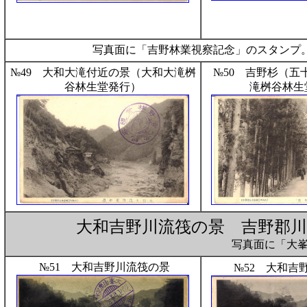
写真面に「吉野林業視察記念」のスタンプ
№49 大和大滝付近の景（大和大滝桝
№50 吉野杉（五
谷林生堂発行）
滝桝谷林生
大和吉野川流筏の景 吉野郡川上
写真面に「大
№51 大和吉野川流筏の景
№52 大和吉