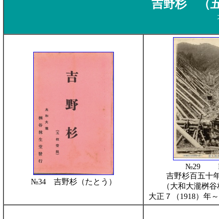
吉野杉 （
№29 
吉野杉百五十
№34 吉野杉（たとう）
（大和大瀧桝谷
大正７（1918）年～