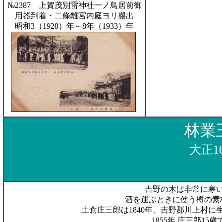
№2387 上賀茂別雷神社一ノ鳥居前御
用器到着・二條離宮内庭ヨリ搬出
昭和3（1928）年～8年（1933）年
林業
大正1
吉野の木は非常に寒
酒を運ぶときに使う樽の素
土倉庄三郎は1840年、吉野郡川上村
1855年 庄三郎1