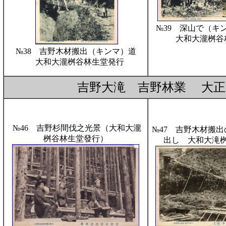
№39 深山で（
大和大瀧桝谷
№38 吉野木材搬出（キンマ）道
大和大瀧桝谷林生堂発行
吉野大滝 吉野林業 大正７
№46 吉野杉間伐之光景（大和大瀧
№47 吉野木材搬
桝谷林生堂發行）
出し 大和大滝