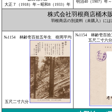
明治40（1907）年～
大正７（1918）年～昭和8（1933）年
株式会社羽根商店桶木
羽根商店の別資料（未購入）には
№1154 林齢壱百
№1154 林齢壱百拾五年生 樹周平均
五尺二寸六分
五尺二寸六分