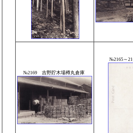
№2165～2
№2169 吉野貯木場樽丸倉庫