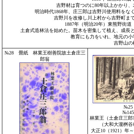
吉野材は育つのに80年以上かかり
明治時代1868年、庄三郎は吉野川使用料をな
吉野川を改修し川上村から吉野町まで
1887年（明治20年）東熊野
土倉式造林法を始めた。苗木を密集して植え、成長
教育にも力をいれ、地元の小
吉野山の
№28 畳紙 林業王樹善院故土倉庄三
郎翁
№2
№1
林業王（土倉庄三郎
（大和大瀧桝谷
大正10（1921）年～