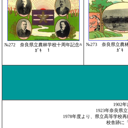
№273 奈良県立農
№272 奈良県立農林学校十周年記念ﾊ
ｶﾞｷ
ｶﾞｷ １
190
1923年奈良県
1978年度より、県立高等学
校舎跡に