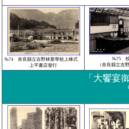
№75 
№74 奈良縣立吉野林業學校上棟式
（奈良縣立吉
上平書店發行
「大饗宴