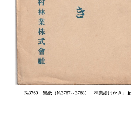
№3769 畳紙（№3767～3768）「林業繪はかき」.jp