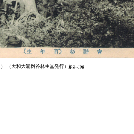
 （大和大瀧桝谷林生堂発行）jpg1.jpg