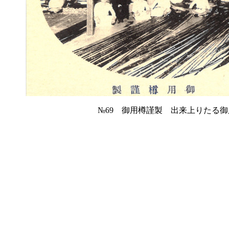
№69 御用樽謹製 出来上りたる御