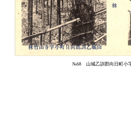
№68 山城乙訓郡向日町小字