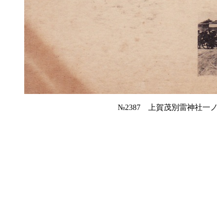
№2387 上賀茂別雷神社一