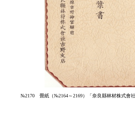
№2170 畳紙（№2164～2169）「奈良縣林材