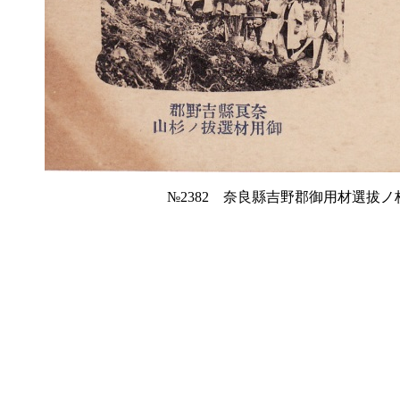
№2382 奈良縣吉野郡御用材選拔ノ