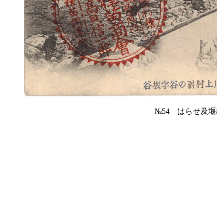
№54 はらせ及堰