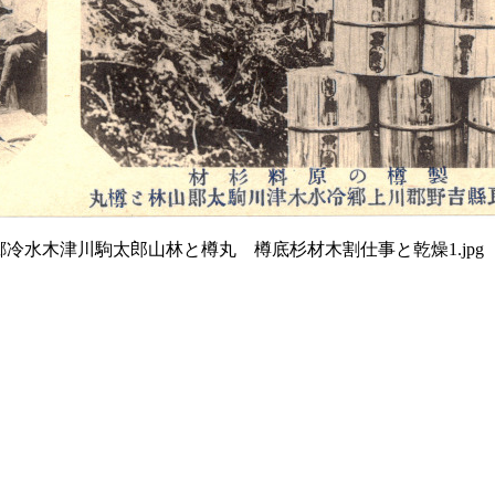
冷水木津川駒太郎山林と樽丸 樽底杉材木割仕事と乾燥1.jpg