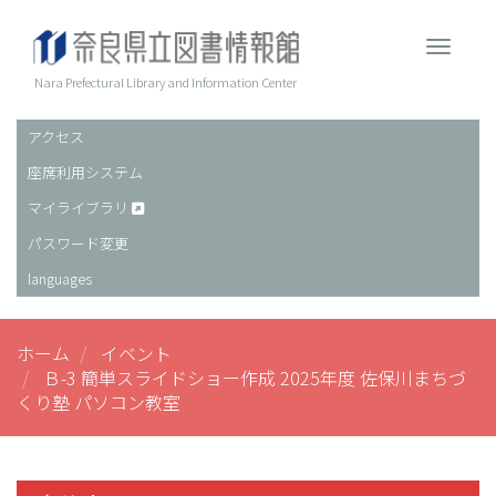
メ
イ
Toggle 
ン
コ
Nara Prefectural Library and Information Center
ン
テ
アクセス
ヘ
ン
座席利用システム
ッ
ツ
に
ダ
マイライブラリ
移
ー
パスワード変更
動
languages
ホーム
イベント
Ｂ-3 簡単スライドショー作成 2025年度 佐保川まちづ
くり塾 パソコン教室