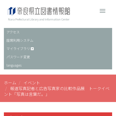
メ
イ
Toggle 
ン
コ
Nara Prefectural Library and Information Center
ン
テ
アクセス
ヘ
ン
座席利用システム
ッ
ツ
に
ダ
マイライブラリ
移
ー
パスワード変更
動
languages
ホーム
イベント
報道写真記者と広告写真家の比較作品展 トークイベ
ント「写真は言葉だ。」