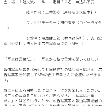
会 場：１階交流ホール 定員３０名 申込み不要
総合司会：土井繁孝（産経新聞大阪本社）
ファシリテーター：田中有史（コピーライタ
ー）
登壇者：福原健三郎（共同通信社）、吉川宏
幸（公益社団法人日本広告写真家協会（APA））
「写真は言葉だ。」ー写真から私の言葉を聞いてほしいー
報道写真記者を代表して共同通信社の福原健三郎さん、広
告写真家を代表してAPAの吉川宏幸さんに登壇いただきま
す。
お二人による白熱したクロストークをお楽しみください。
お二人の写真をご紹介いただきながら、「写真は言葉
だ。」とはどういうことか、広告写真家と報道写真記者の
違いは、写真で伝えるという仕事の本質はどこにあるのか