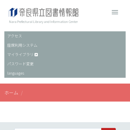
メ
イ
Toggle 
ン
コ
Nara Prefectural Library and Information Center
ン
テ
アクセス
ヘ
ン
座席利用システム
ッ
ツ
に
ダ
マイライブラリ
移
ー
パスワード変更
動
languages
ホーム