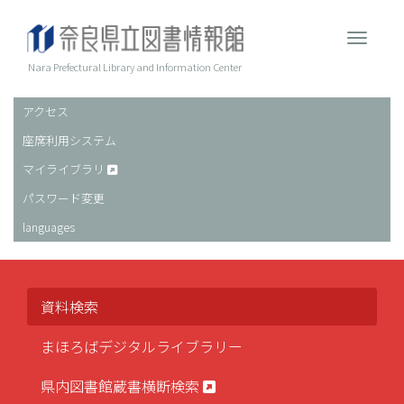
メ
イ
Toggle 
ン
コ
Nara Prefectural Library and Information Center
ン
テ
アクセス
ヘ
ン
座席利用システム
ッ
ツ
に
ダ
マイライブラリ
移
ー
パスワード変更
動
languages
資料検索
まほろばデジタルライブラリー
県内図書館蔵書横断検索