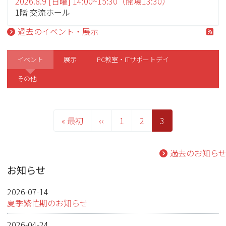
2026.8.9 [日曜] 14:00~15:30（開場13:30）
1階 交流ホール
過去のイベント・展示
イベント
展示
PC教室・ITサポートデイ
その他
ペ
ー
先
« 最初
前
‹‹
Page
1
Page
2
カ
3
ジ
頭
ペ
レ
送
り
ペ
ー
ン
過去のお知ら
ー
ジ
ト
ジ
ペ
お知らせ
ー
ジ
2026-07-14
夏季繁忙期のお知らせ
2026-04-24