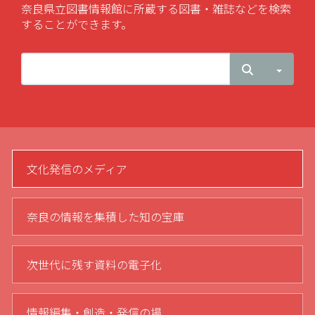
奈良県立図書情報館に所蔵する図書・雑誌などを検索
することができます。
検索
Toggl
文化発信のメディア
奈良の情報を集積した知の宝庫
次世代に残す資料の電子化
情報編集・創造・発信の場