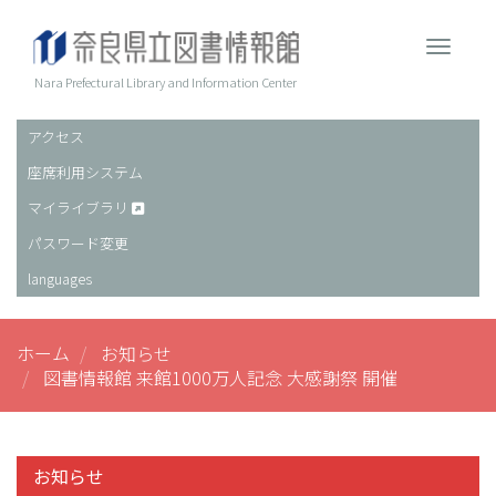
メ
イ
Toggle 
ン
コ
Nara Prefectural Library and Information Center
ン
テ
アクセス
ヘ
ン
座席利用システム
ッ
ツ
に
ダ
マイライブラリ
移
ー
パスワード変更
動
languages
ホーム
お知らせ
図書情報館 来館1000万人記念 大感謝祭 開催
お知らせ