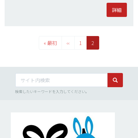
詳細
ペ
ー
先
« 最初
前
‹‹
Page
1
カ
2
ジ
頭
ペ
レ
送
り
ペ
ー
ン
ー
ジ
ト
ジ
ペ
サイト内検索
ー
サイト内検
ジ
検索したいキーワードを入力してください。