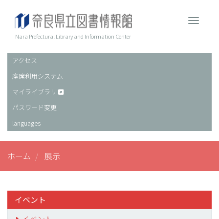
メ
イ
Toggle 
ン
コ
Nara Prefectural Library and Information Center
ン
テ
アクセス
ヘ
ン
座席利用システム
ッ
ツ
に
ダ
マイライブラリ
移
ー
パスワード変更
動
languages
ホーム
展示
イベント