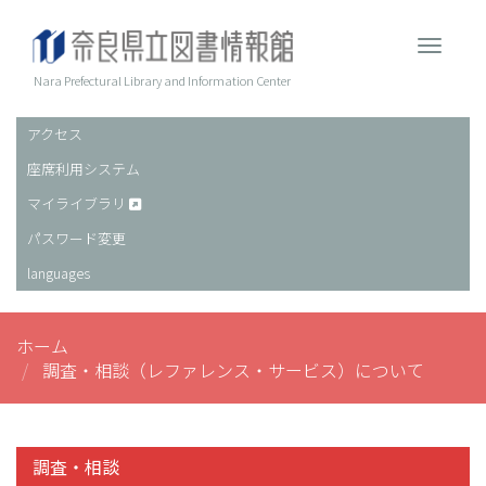
メ
イ
Toggle 
ン
コ
Nara Prefectural Library and Information Center
ン
テ
アクセス
ヘ
ン
座席利用システム
ッ
ツ
に
ダ
マイライブラリ
移
ー
パスワード変更
動
languages
ホーム
調査・相談（レファレンス・サービス）について
調査・相談