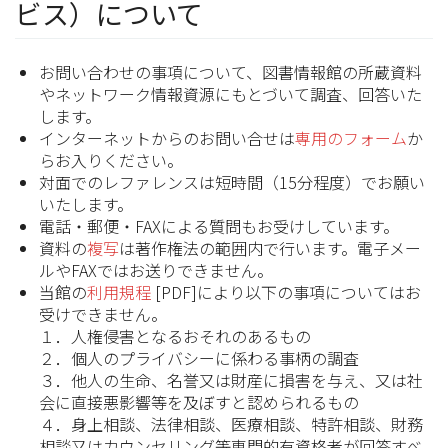
ビス）について
お問い合わせの事項について、図書情報館の所蔵資料
やネットワーク情報資源にもとづいて調査、回答いた
します。
インターネットからのお問い合せは
専用のフォーム
か
らお入りください。
対面でのレファレンスは短時間（15分程度）でお願い
いたします。
電話・郵便・FAXによる質問もお受けしています。
資料の
複写
は著作権法の範囲内で行います。電子メー
ルやFAXではお送りできません。
当館の
利用規程
[PDF]により以下の事項についてはお
受けできません。
１．人権侵害となるおそれのあるもの
２．個人のプライバシーに係わる事柄の調査
３．他人の生命、名誉又は財産に損害を与え、又は社
会に直接悪影響等を及ぼすと認められるもの
４．身上相談、法律相談、医療相談、特許相談、財務
相談又はカウンセリング等専門的有資格者が回答すべ