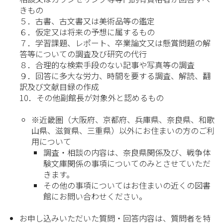
きもの
５．古書、古文書又は美術品等の鑑定
６．仮定又は将来の予想に属するもの
７．学習課題、レポート、卒業論文又は懸賞問題の解
答等についての調査及び研究の代行
８．合理的な検索手段のない記事や写真等の調査
９．回答に多大な労力、時間を要する調査、解読、翻
訳及び文献目録の作成
10．その他副館長が対象外と認めるもの
※近畿圏（大阪府、京都府、兵庫県、奈良県、和歌
山県、滋賀県、三重県）以外にお住まいの方のご利
用について
調査・相談の内容は、奈良県関係及び、戦争体
験文庫関係の事項についてのみとさせていただ
きます。
その他の事項についてはお住まいの近くの図書
館にお問い合わせください。
お申し込みいただいた質問・回答内容は、質問者を特