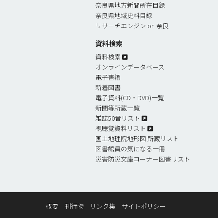
奈良県地方新聞所在目録
奈良県地域史料目録
リサーチエンジン on 奈良
資料検索
資料検索
オンラインデータベース
電子書簎
新着図書
電子資料(CD・DVD)一覧
新聞等所蔵一覧
雑誌50音リスト
視聴覚資料リスト
国土地理院地形図 所蔵リスト
図書館員の気になる一冊
災害防災文庫コーナー図書リスト
概要
刊行物
リンク集
サイトポリシー