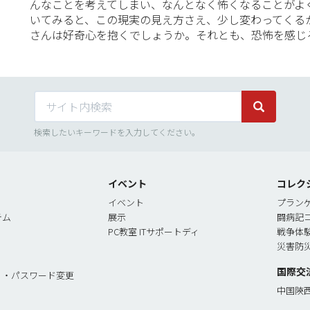
んなことを考えてしまい、なんとなく怖くなることがよ
いてみると、この現実の見え方さえ、少し変わってくる
さんは好奇心を抱くでしょうか。それとも、恐怖を感じ
サイト内検索
サイト内検
検索したいキーワードを入力してください。
イベント
コレク
イベント
プラン
テム
展示
闘病記
PC教室 ITサポートディ
戦争体
災害防
国際交
リ・パスワード変更
中国陝