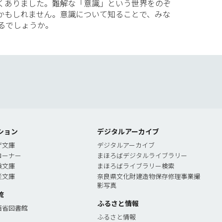
くありました。難解な「意識」という世界をのぞ
かもしれません。意識について知ることで、みな
るでしょうか。
索
ション
デジタルアーカイブ
ゲ文庫
デジタルアーカイブ
コーナー
まほろばデジタルライブラリー
験文庫
まほろばライブラリー検索
災文庫
奈良県文化財建造物保存修理事業撮
影写真
流
ふるさと情報
西省図書館
ふるさと情報