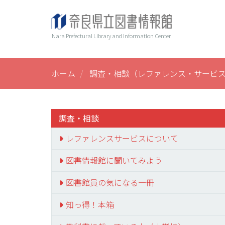
メ
ヘ
Main
イ
ン
ッ
navi
Nara Prefectural Library and Information Center
コ
ダ
ン
ー
テ
ン
ホーム
調査・相談（レファレンス・サービ
ツ
に
移
動
調査・相談
レファレンスサービスについて
図書情報館に聞いてみよう
図書館員の気になる一冊
知っ得！本箱