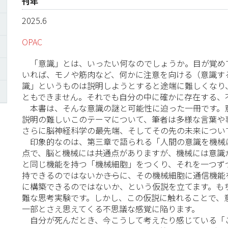
刊年
2025.6
OPAC
「意識」とは、いったい何なのでしょうか。目が覚め
いれば、モノや筋肉など、何かに注意を向ける（意識す
識」というものは説明しようとすると途端に難しくなり
ともできません。それでも自分の中に確かに存在する、
本書は、そんな意識の謎と可能性に迫った一冊です。
説明の難しいこのテーマについて、筆者は多様な言葉や
さらに脳神経科学の最先端、そしてその先の未来につい
印象的なのは、第三章で語られる「人間の意識を機械
点で、脳と機械には共通点がありますが、機械には意識
と同じ機能を持つ「機械細胞」をつくり、それを一つず
持できるのではないか――さらに、その機械細胞に通信機
に構築できるのではないか、という仮説を立てます。も
難な思考実験です。しかし、この仮説に触れることで、
一部とさえ思えてくる不思議な感覚に陥ります。
自分が死んだとき、今こうして考えたり感じている「