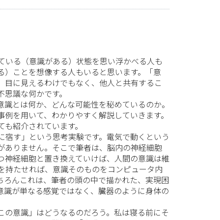
ている（意識がある）状態を思い浮かべる人も
る）ことを想像する人もいると思います。「意
、目に見えるわけでもなく、他人と共有するこ
不思議な何かです。
意識とは何か、どんな可能性を秘めているのか。
事例を用いて、わかりやすく解説していきます。
ても紹介されています。
に宿す」という思考実験です。電気で動くという
がありません。そこで筆者は、脳内の神経細胞
つ神経細胞と置き換えていけば、人間の意識は維
能を持たせれば、意識そのものをコンピュータ内
ちろんこれは、筆者の頭の中で描かれた、実現困
意識が単なる感覚ではなく、臓器のように身体の
この意識」はどうなるのだろう。私は寝る前にそ