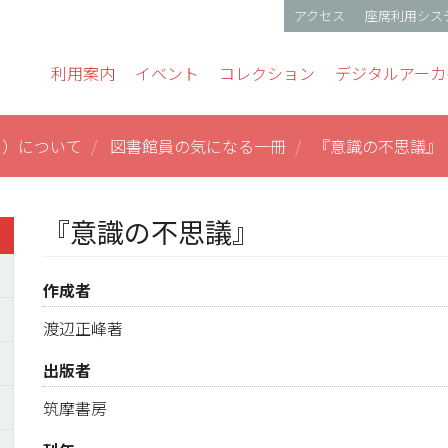
アクセス
座席利用シス
gation
利用案内
イベント
コレクション
デジタルアーカ
ス）について
図書館員の気になる一冊
『意識の不思議』
『意識の不思議』
作成者
渡辺正峰著
出版者
筑摩書房