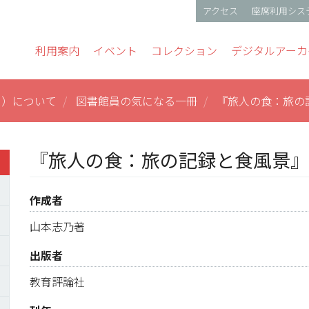
アクセス
座席利用シス
gation
利用案内
イベント
コレクション
デジタルアーカ
ス）について
図書館員の気になる一冊
『旅人の食：旅の
『旅人の食：旅の記録と食風景
作成者
山本志乃著
出版者
教育評論社