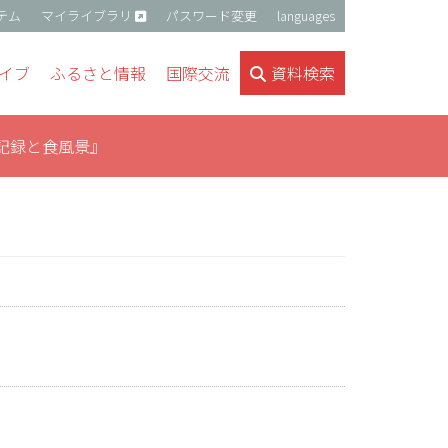
テム
マイライブラリ
パスワード変更
languages
イブ
ふるさと情報
国際交流
資料検索
記録と食風景』
』