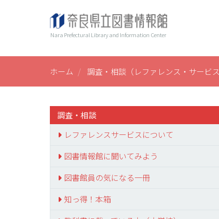
メ
ヘ
Main
イ
ン
ッ
navi
Nara Prefectural Library and Information Center
コ
ダ
ン
ー
テ
ン
ホーム
調査・相談（レファレンス・サービ
ツ
に
移
動
調査・相談
レファレンスサービスについて
図書情報館に聞いてみよう
図書館員の気になる一冊
知っ得！本箱