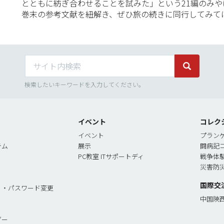
とともに紡ぎ合わせることを試みた」という21編のみ
巻末の参考文献を紐解き、ぜひ旅の続きに同行してみて
サイト内検索
サイト内検
検索したいキーワードを入力してください。
イベント
コレク
イベント
プラン
テム
展示
闘病記
PC教室 ITサポートディ
戦争体
災害防
国際交
リ・パスワード変更
中国陝
ダー