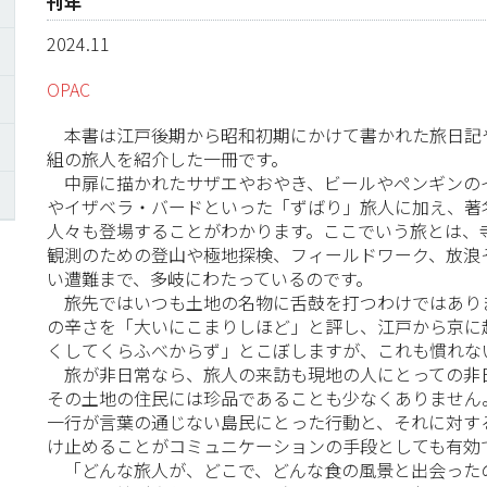
刊年
2024.11
OPAC
本書は江戸後期から昭和初期にかけて書かれた旅日記や
組の旅人を紹介した一冊です。
中扉に描かれたサザエやおやき、ビールやペンギンの
やイザベラ・バードといった「ずばり」旅人に加え、著
人々も登場することがわかります。ここでいう旅とは、
観測のための登山や極地探検、フィールドワーク、放浪
い遭難まで、多岐にわたっているのです。
旅先ではいつも土地の名物に舌鼓を打つわけではあり
の辛さを「大いにこまりしほど」と評し、江戸から京に
くしてくらふべからず」とこぼしますが、これも慣れな
旅が非日常なら、旅人の来訪も現地の人にとっての非
その土地の住民には珍品であることも少なくありません
一行が言葉の通じない島民にとった行動と、それに対す
け止めることがコミュニケーションの手段としても有効
「どんな旅人が、どこで、どんな食の風景と出会った