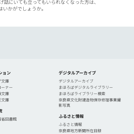
やげ話にいても立ってもいられなくなった方は、
はいかがでしょうか。
索
ション
デジタルアーカイブ
ゲ文庫
デジタルアーカイブ
コーナー
まほろばデジタルライブラリー
験文庫
まほろばライブラリー検索
災文庫
奈良県文化財建造物保存修理事業撮
影写真
流
ふるさと情報
西省図書館
ふるさと情報
奈良県地方新聞所在目録