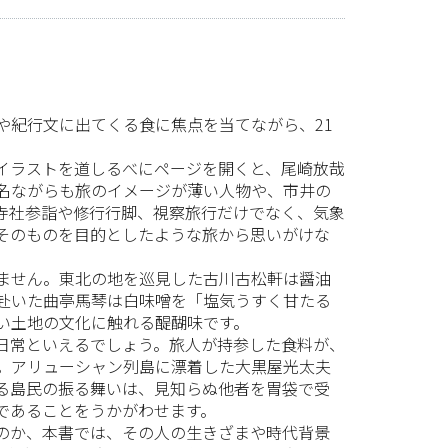
紀行文に出てくる食に焦点を当てながら、21
イラストを道しるべにページを開くと、尾崎放哉
名ながらも旅のイメージが薄い人物や、市井の
寺社参詣や修行行脚、視察旅行だけでなく、気象
そのものを目的としたような旅から思いがけな
ません。東北の地を巡見した古川古松軒は醤油
赴いた曲亭馬琴は白味噌を「塩気うすく甘たる
い土地の文化に触れる醍醐味です。
日常といえるでしょう。旅人が持参した食料が、
。アリューシャン列島に漂着した大黒屋光太夫
る島民の振る舞いは、見知らぬ他者を胃袋で受
であることをうかがわせます。
のか、本書では、その人の生きざまや時代背景