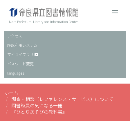
メ
イ
Toggle 
ン
コ
Nara Prefectural Library and Information Center
ン
テ
アクセス
ヘ
ン
座席利用システム
ッ
ツ
に
ダ
マイライブラリ
移
ー
パスワード変更
動
languages
ホーム
調査・相談（レファレンス・サービス）について
図書館員の気になる一冊
『ひとりあそびの教科書』