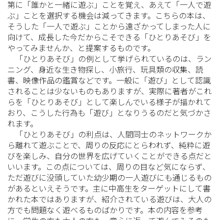
第に「誰かと一緒に遊ぶ」ことを覚え、あえて「一人で遊
ぶ」ことを選択する機会は減ってきます。こちらの本は、
そうした「一人で遊ぶ」ことから遠ざかってしまった人に
向けて、成長した今だからこそできる「ひとりあそび」を
やってみませんか、と提案するものです。
「ひとりあそび」の例として挙げられているのは、ラン
ニング、身近な生き物探し、小旅行、玩具類の収集、読
書、映像作品の鑑賞などです。一般に「遊び」として認識
されることは少ないものもありますが、実際に著者がこれ
らを「ひとりあそび」として楽しんでいる様子が描かれて
おり、こうした行為も「遊び」となりうるのだと気づかさ
れます。
「ひとりあそび」の利点は、人間同士のネットワークか
ら離れて遊ぶことで、周りの反応にとらわれず、純粋に遊
びを楽しみ、自分の世界を広げていくことができる点だと
いいます。この点については、周りの目など気にならず、
ただ遊びに没頭していた幼少期の一人遊びにも通じるもの
があるといえそうです。主に中高生をターゲットにして書
かれた本ではありますが、紹介されている遊びは、大人の
方でも問題なく遊べるものばかりです。本の内容を参考