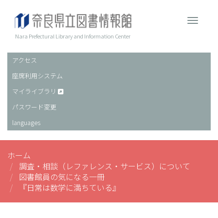
メ
イ
Toggle 
ン
コ
Nara Prefectural Library and Information Center
ン
テ
アクセス
ヘ
ン
座席利用システム
ッ
ツ
に
ダ
マイライブラリ
移
ー
パスワード変更
動
languages
ホーム
調査・相談（レファレンス・サービス）について
図書館員の気になる一冊
『日常は数学に満ちている』